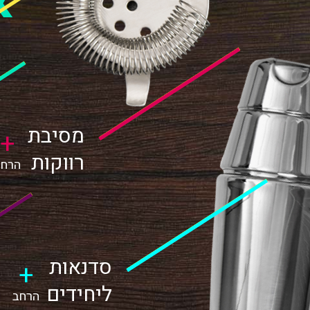
א
מסיבת
+
רווקות
הרחב
סדנאות
+
ליחידים
הרחב