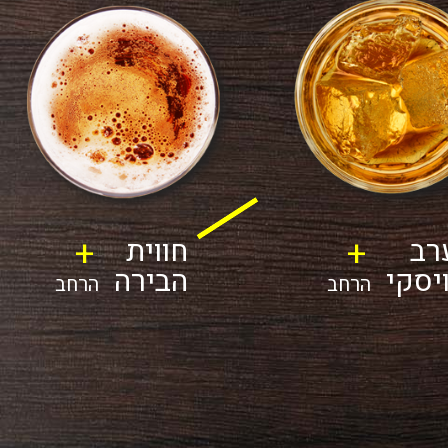
+
+
רב
חווית
ויסקי
הבירה
הרחב
הרחב