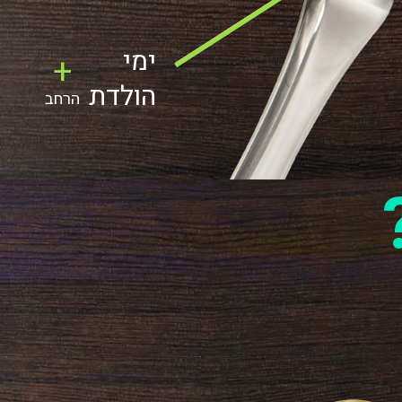
ימי
+
הולדת
הרחב