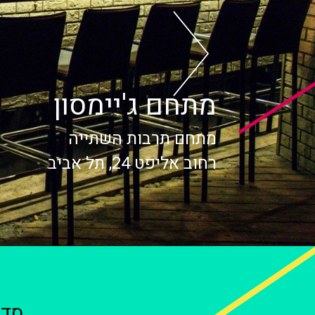
מתחם ג'יימסון
מתחם תרבות השתייה
רחוב אליפט 24, תל אביב
סדנ