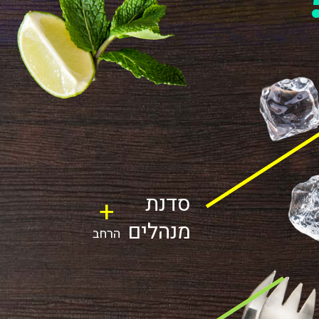
סדנת
+
מנהלים
הרחב