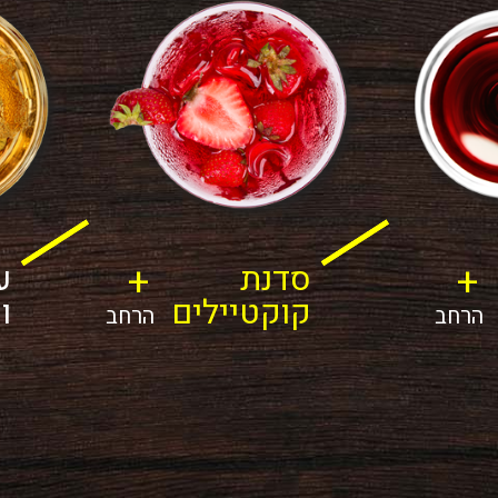
+
+
סדנת
ע
קוקטיילים
ו
הרחב
הרחב