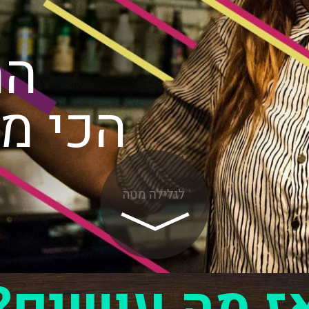
המ
הכי מ